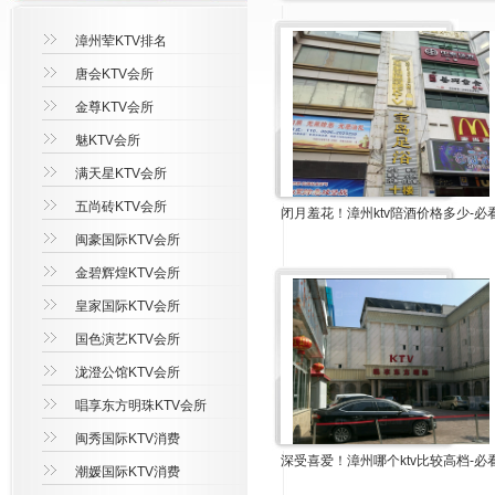
漳州荤KTV排名
唐会KTV会所
金尊KTV会所
魅KTV会所
满天星KTV会所
五尚砖KTV会所
闭月羞花！漳州ktv陪酒价格多少-必
闽豪国际KTV会所
金碧辉煌KTV会所
皇家国际KTV会所
国色演艺KTV会所
泷澄公馆KTV会所
唱享东方明珠KTV会所
闽秀国际KTV消费
深受喜爱！漳州哪个ktv比较高档-必
潮媛国际KTV消费