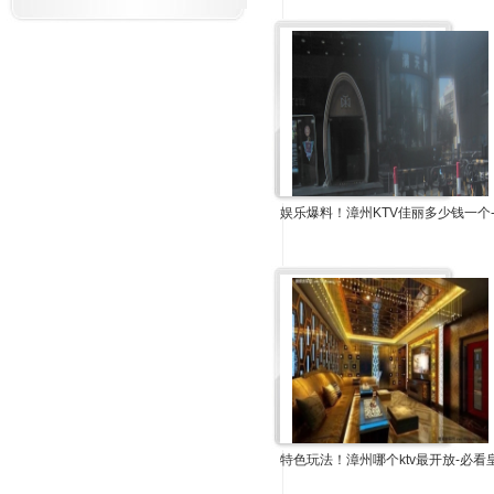
娱乐爆料！漳州KTV佳丽多少钱一个
特色玩法！漳州哪个ktv最开放-必看