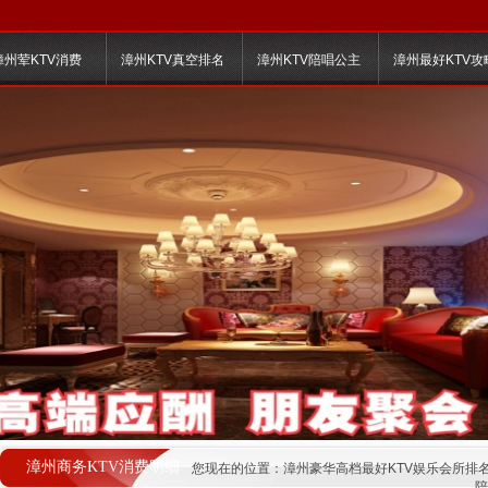
漳州荤KTV消费
漳州KTV真空排名
漳州KTV陪唱公主
漳州最好KTV攻
漳州商务KTV消费明细
您现在的位置：
漳州豪华高档最好KTV娱乐会所排
陪