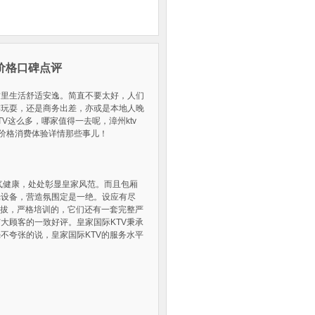
费价格口碑点评
这里生活舒适安逸。简直不要太好，人们
游玩耍，还是商务出差，亦或是本地人晚
V这么多，哪家值得一去呢，漳州ktv
v陪酒价格消费体验详情那些事儿！
气健康，处处彰显皇家风范。而且包厢
光设备，营造氛围定是一绝。设应有尽
选拔，严格培训的，它们还有一套完整严
大顾客的一致好评。皇家国际KTV秉承
不夸张的说，皇家国际KTV的服务水平