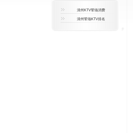
漳州KTV荤场消费
漳州荤场KTV排名