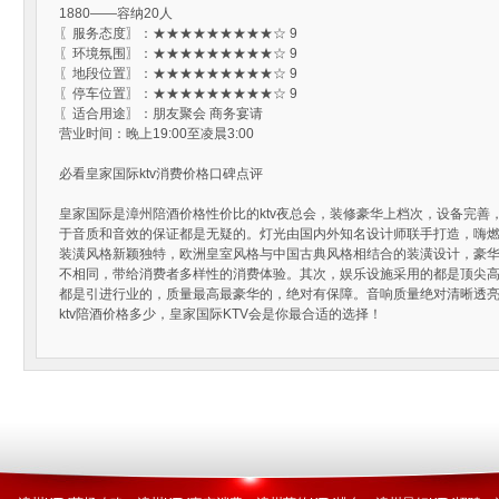
1880——容纳20人
〖服务态度〗：★★★★★★★★★☆ 9
〖环境氛围〗：★★★★★★★★★☆ 9
〖地段位置〗：★★★★★★★★★☆ 9
〖停车位置〗：★★★★★★★★★☆ 9
〖适合用途〗：朋友聚会 商务宴请
营业时间：晚上19:00至凌晨3:00
必看皇家国际ktv消费价格口碑点评
皇家国际是漳州陪酒价格性价比的ktv夜总会，装修豪华上档次，设备完善
于音质和音效的保证都是无疑的。灯光由国内外知名设计师联手打造，嗨燃
装潢风格新颖独特，欧洲皇室风格与中国古典风格相结合的装潢设计，豪
不相同，带给消费者多样性的消费体验。其次，娱乐设施采用的都是顶尖
都是引进行业的，质量最高最豪华的，绝对有保障。音响质量绝对清晰透
ktv陪酒价格多少，皇家国际KTV会是你最合适的选择！