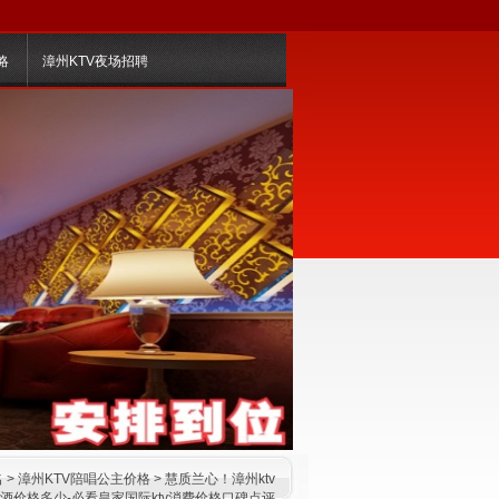
略
漳州KTV夜场招聘
名
>
漳州KTV陪唱公主价格
> 慧质兰心！漳州ktv
酒价格多少-必看皇家国际ktv消费价格口碑点评