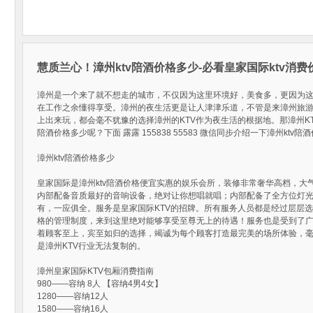
慧质兰心！漳州ktv陪酒价格多少-必看皇家国际ktv消
漳州是一个来了就不想走的城市，不仅因为这里环境好，美食多，更因为
在工作之余懂得享受。漳州的夜生活更是让人津津乐道，不管是来漳州旅
上出来玩，都会毫不犹豫的选择漳州的KTV作为夜生活的根据地。那漳州KT
陪酒价格多少呢？下面 露露 155838 55583 微信同步介绍一下漳州kt
漳州ktv陪酒价格多少
皇家国际是漳州ktv陪酒价格便宜实惠的娱乐会所，装修非常奢华高档，大
内部配备音质最好的音响设备，绝对让你想唱就唱；内部配备了全方位灯
有，一应俱全。服务是皇家国际KTV的招牌。所有服务人员都是经过层层
格的管理制度，来到这里绝对能够享受至尊无上的待遇！服务也是受到了广
着顾客至上，宾至如归的选择，竭诚为每个顾客打造最完美的场所体验，毫
是漳州KTV行业无法复制的。
漳州皇家国际KTV包厢消费指南
980——容纳 8人 【容纳4男4女】
1280——容纳12人
1580——容纳16人