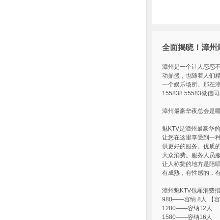
全面揭晓！漳州
漳州是一个让人恋恋
动鼎盛，也随着人们精
一个娱乐场所。那在漳
155838 5558
漳州最豪华夜总会是
魅KTV是漳州最豪华
让您在这里享受到一种
供更好的服务。优质
大众消费。服务人员服
让人称赞的地方是陪唱
有成熟，有性感的，
漳州魅KTV包厢消费
980——容纳 8人 【
1280——容纳12人
1580——容纳16人