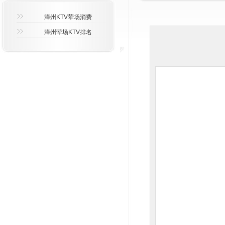
漳州KTV荤场消费
漳州荤场KTV排名