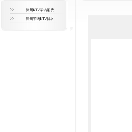
漳州KTV荤场消费
漳州荤场KTV排名