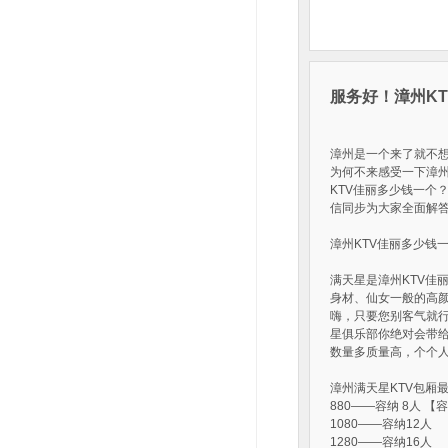
服务好！漳州KT
漳州是一个来了就不
为何不来感受一下漳州
KTV佳丽多少钱一个？
信同步为大家全面解答
漳州KTV佳丽多少钱
满天星是漳州KTV佳
身材、仙女一般的高颜
嗨，只要您别客气就
星俱乐部你绝对会带给
数量多质量高，个个
漳州满天星KTV包厢
880——容纳 8人 【
1080——容纳12人
1280——容纳16人